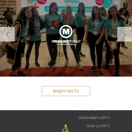
כבכל שנה, דיילות "ביזנס קלאס דיילות" משתתפות באירוע בייבילנד במגוון תפקידים,
שביניהם: הכוונה ומשיכת לקוחות לעמדה, הסברה על המוצר, הרשמה לאתר וחלוקת
מתנות ודוגמיות למשתתפים.
לעמוד הפרויקט
שירותי דיילות
כל הפרוייקטים
דיילת טעימות
חלוקת עלונים פליירים
דיילות לקידום מכירות
דיילות רישום והכוונה
דיילות ברמניות