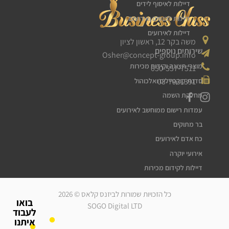
דיילות לאיסוף לידים
דיילות לכנסים ואירועים
דיילות לאירועים
משה בקר 12, ראשון לציון
שירותים נוספים
Osher@concept-group.info
מוצרי תצוגה וקידום מכירות
050-557-7511
03-7931391
סדנת קוקטיילים ואלכוהול
מחלקת השמה
עמדות רישום ממוחשב לאירועים
בר מתוקים
כח אדם לאירועים
אירועי יוקרה
דיילות לקידום מכירות
דיילות דוגמניות
כל הזכויות שמורות לביזנס קלאס © 2026
מלצרים לאירועים
בואו
SOGO Digital LTD
לעבוד
סדרנים לאירועים
איתנו