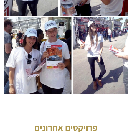
פרויקטים אחרונים